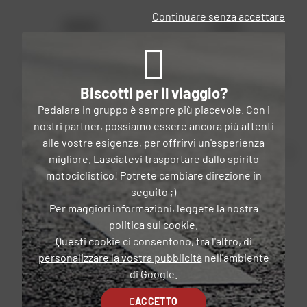
Continuare senza accettare
NEKEN
SCAR
Schiuma manubrio
Manubrio S² Medium Style
maggiorata - Diametro 28,6
(Ø22,2) - S9012
mm
Prezzo di vendita consigliato:
Biscotti per il viaggio?
65,90 €
Prezzo di vendita consigliato:
65,90 €
Pedalare in gruppo è sempre più piacevole. Con i
23,10 €
23,10 €
nostri partner, possiamo essere ancora più attenti
alle vostre esigenze, per offrirvi un'esperienza
migliore. Lasciatevi trasportare dallo spirito
motociclistico! Potrete cambiare direzione in
seguito ;)
Per maggiori informazioni, leggete la nostra
politica sui cookie
.
Questi cookie ci consentono, tra l'altro, di
personalizzare la vostra pubblicità
nell'ambiente
di Google.
ACCETTO