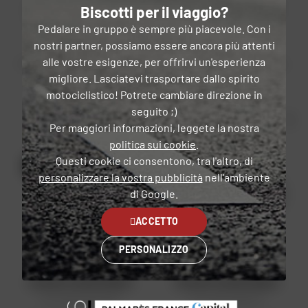
Biscotti per il viaggio?
FRANCE EQUIPEMENT
FRANCE EQUIPEMENT
Kit catena 1050 Sprint ST
Kit catena 600 XJN
Pedalare in gruppo è sempre più piacevole. Con i
(RK530MFO 19X42)
(RK520GXW 16X48)
nostri partner, possiamo essere ancora più attenti
alle vostre esigenze, per offrirvi un'esperienza
Prezzo di vendita consigliato:
Prezzo di vendita consigliato:
migliore. Lasciatevi trasportare dallo spirito
165,76 €
188,41 €
165,76 €
188,41 €
motociclistico! Potrete cambiare direzione in
seguito ;)
Per maggiori informazioni, leggete la nostra
politica sui cookie
.
Questi cookie ci consentono, tra l'altro, di
personalizzare la vostra pubblicità
nell'ambiente
di Google.
ACCETTO
PERSONALIZZO
FRANCE EQUIPEMENT
FRANCE EQUIPEMENT
Kit catena GN 125L
Kit catena 500 XT