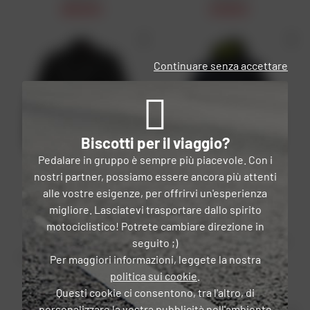
260,90 €
215,90 €
Continuare senza accettare
Biscotti per il viaggio?
Pedalare in gruppo è sempre più piacevole. Con i
nostri partner, possiamo essere ancora più attenti
PREMIO DAFY
PREMIO DAFY
alle vostre esigenze, per offrirvi un'esperienza
ALPINESTARS
ALPINESTARS
migliore. Lasciatevi trasportare dallo spirito
Giacca impermeabile Stella
Giacca d'aria Mogress
motociclistico! Potrete cambiare direzione in
ST-1 da donna
Prezzo di vendita consigliato:
seguito ;)
259,95 €
Prezzo di vendita consigliato:
Per maggiori informazioni, leggete la nostra
233,95 €
239,95 €
politica sui cookie
.
215,90 €
Questi cookie ci consentono, tra l'altro, di
personalizzare la vostra pubblicità
nell'ambiente