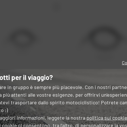
Co
otti per il viaggio?
are in gruppo è sempre più piacevole. Con i nostri partn
KYOTO
KYOTO
 più attenti alle vostre esigenze, per offrirvi un'esperie
Cavo frizione Suzuki
Cavo frizione Suzuki
tevi trasportare dallo spirito motociclistico! Potrete ca
o di vendita consigliato: 26,83 €
Prezzo di vendita consigliato: 3
o ;)
26,83 €
38,41 €
aggiori informazioni, leggete la nostra
politica sui cooki
 cookie ci consentono, tra l'altro, di
personalizzare la vos