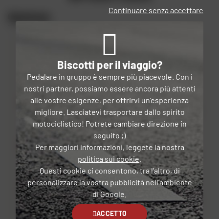
Continuare senza accettare
Opinione
4.8
/5
Biscotti per il viaggio?
Sulla base dell'opinione di 17
Pedalare in gruppo è sempre più piacevole. Con i
RIPARTIZIONE DEI PUNTEGGI
nostri partner, possiamo essere ancora più attenti
5
alle vostre esigenze, per offrirvi un'esperienza
migliore. Lasciatevi trasportare dallo spirito
13
motociclistico! Potrete cambiare direzione in
seguito ;)
4
Per maggiori informazioni, leggete la nostra
4
politica sui cookie
.
Questi cookie ci consentono, tra l'altro, di
3
personalizzare la vostra pubblicità
nell'ambiente
di Google.
0
ACCETTO