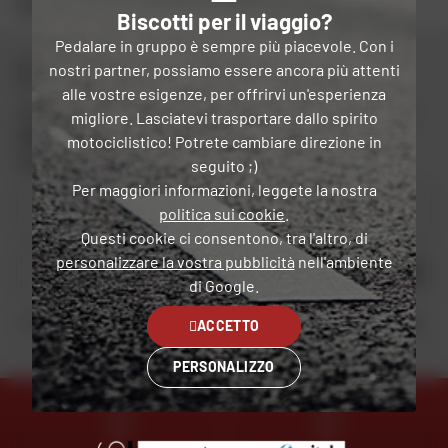
CASA
REGALI
CARTA REGALO
Biscotti per il viaggio?
Pedalare in gruppo è sempre più piacevole. Con i
Resta in contatto con noi
nostri partner, possiamo essere ancora più attenti
alle vostre esigenze, per offrirvi un'esperienza
Approfitta delle offerte speciali di Dafy e ricevi
10 euro in
migliore. Lasciatevi trasportare dallo spirito
omaggio iscrivendoti
alla newsletter di Dafy.
motociclistico! Potrete cambiare direzione in
Vedere le condizioni
seguito ;)
Per maggiori informazioni, leggete la nostra
Il vostro tipo di moto
politica sui cookie
.
Questi cookie ci consentono, tra l'altro, di
personalizzare la vostra pubblicità
nell'ambiente
OK
di Google.
Inviando questo modulo, dichiaro di aver letto e accettato
la Carta di riservatezza
.
ACCETTO
PERSONALIZZO