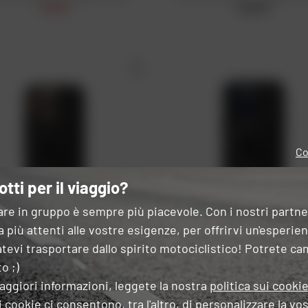
8,18 €
59,99 €
Co
otti per il viaggio?
are in gruppo è sempre più piacevole. Con i nostri partn
 più attenti alle vostre esigenze, per offrirvi un'esperie
tevi trasportare dallo spirito motociclistico! Potrete ca
PREMIO DAFY
PREMIO DAFY
o ;)
QUAD LOCK
QUAD LOCK
aggiori informazioni, leggete la nostra
politica sui cooki
ia protettiva - iPhone 16 Pro Max
Custodia protettiva - iPhone 15 
 cookie ci consentono, tra l'altro, di
personalizzare la vos
zo di vendita consigliato: 40 €
Prezzo di vendita consigliato: