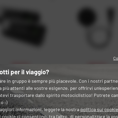
Co
PREMIO DAFY
PREMIO DAFY
otti per il viaggio?
CARDO
CARDO
are in gruppo è sempre più piacevole. Con i nostri partn
ktalk Neo Duo Dafy interfono
Microfono a filo
 più attenti alle vostre esigenze, per offrirvi un'esperie
 di vendita consigliato: 619,95 €
Prezzo di vendita consigliato: 1
514,56 €
9,80 €
tevi trasportare dallo spirito motociclistico! Potrete ca
o ;)
aggiori informazioni, leggete la nostra
politica sui cooki
 cookie ci consentono, tra l'altro, di
personalizzare la vos