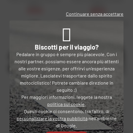
69,90 €
79,90 €
57,32 €
65,52 €
Continuare senza accettare
Biscotti per il viaggio?
Pedalare in gruppo è sempre più piacevole. Con i
nostri partner, possiamo essere ancora più attenti
alle vostre esigenze, per offrirvi un'esperienza
migliore. Lasciatevi trasportare dallo spirito
motociclistico! Potrete cambiare direzione in
seguito ;)
REV'IT
REV'IT
Per maggiori informazioni, leggete la nostra
Guanti da donna Xena 4
Guanti da donna Endo
politica sui cookie
.
Prezzo di vendita consigliato:
Prezzo di vendita consigliato:
Questi cookie ci consentono, tra l'altro, di
149,99 €
49,99 €
personalizzare la vostra pubblicità
nell'ambiente
149,99 €
49,99 €
di Google.