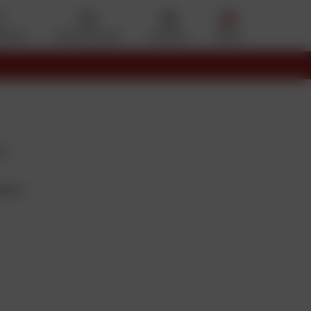
eferiti
Il mio account
Cestino
Menu
it
larsi.