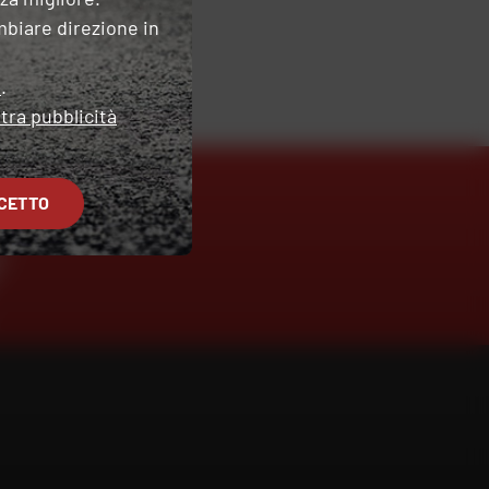
mbiare direzione in
e
.
tra pubblicità
CETTO
O