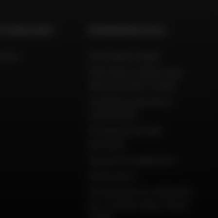
 E CONSULENZA
INFORMAZIONI LEGALI
aiuto
Informazioni legali
Informativa sulla privacy,
dati personali e cookie
Condizioni generali di
vendita Dafy
Protezione dei dati
personali
Garanzie di pagamento
Restituzioni
Dichiarazioni di conformità
per i prodotti Dafy, All One