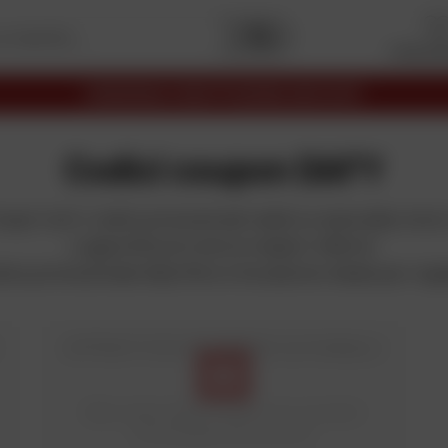
I miei pr
Premi
Capitale
2025
I migliori siti
Commercio elettronico
Codici coupon DAFY
copri tutti i codici promozionali validi su www.dafy-moto.
e approfitta di tutte le migliori offerte!
dice promozionale Dafy Moto è l'occasione ideale per rega
APPROFITTATE DEI PREZZI AUTUNNALI!
AU
Web e negozi aderenti Valido solo sui prodotti
contrassegnati dal codice AU.