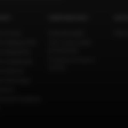
 DAFY
COMPETENZA DAFY
AIUTO
to France
Guida alle taglie
FAQ e 
to Belgique (FR)
Tutti i nostri codici
promozionali
to België (NL)
Produttori di moto e
to Guadeloupe
scooter
to Réunion
to Martinique
amento
ola del Presidente