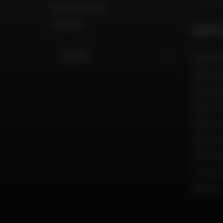
Il mio account
Contatto
GRUPPO
Italia
Dafy Mo
Dafy Mo
Dafy Mo
Dafy Mo
Dafy Mo
Dafy Mo
Reclut
Una par
Marche