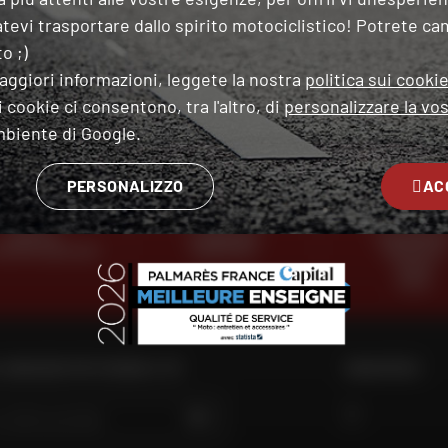
tevi trasportare dallo spirito motociclistico! Potrete ca
OK
o ;)
 tipo di moto
aggiori informazioni, leggete la nostra
politica sui cooki
 cookie ci consentono, tra l'altro, di
personalizzare la vos
 questo modulo, dichiaro di aver letto e accettato
la Carta di riservatezza
.
mbiente di Google.
PERSONALIZZO
AC
ESPERTI
CONSEGNA
PAGAMENT
OSTRO SERVIZIO
GRATUITA
GRATUITO
IN PIÙ
RATE
 NEGOZIO PIÙ VICINO A TE
SEGUITECI
VAI