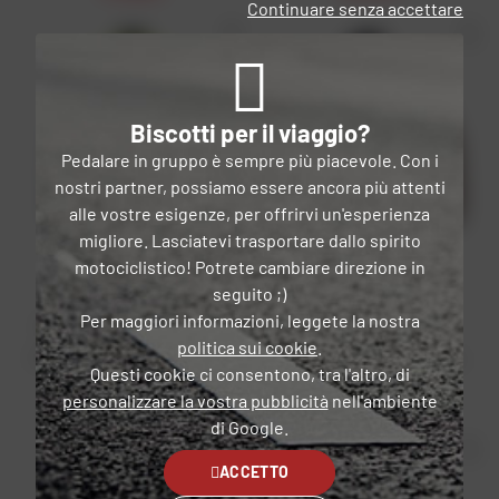
Continuare senza accettare
Biscotti per il viaggio?
Pedalare in gruppo è sempre più piacevole. Con i
nostri partner, possiamo essere ancora più attenti
alle vostre esigenze, per offrirvi un'esperienza
migliore. Lasciatevi trasportare dallo spirito
PREMIO DAFY
ULTIMA CHANCE
motociclistico! Potrete cambiare direzione in
seguito ;)
KENNY
ALPINESTARS
Per maggiori informazioni, leggete la nostra
Giacca da ginnastica - 2024
Giacca Techdura
politica sui cookie
.
Prezzo di vendita consigliato:
Prezzo di vendita consigliato:
Questi cookie ci consentono, tra l'altro, di
165 €
359,95 €
personalizzare la vostra pubblicità
nell'ambiente
128,70 €
251,97 €
di Google.
ACCETTO