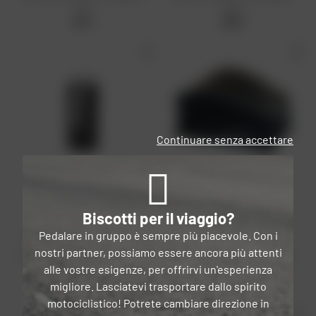
61 €
66 €
61 €
66 €
Continuare senza accettare
PREMIO DAFY
Biscotti per il viaggio?
SHAD
BAGSTER
Pedalare in gruppo è sempre più piacevole. Con i
Borsa a balconcino X0IB08
Borsa da serbatoio Boltt
nostri partner, possiamo essere ancora più attenti
Prezzo di vendita consigliato:
Prezzo di vendita consigliato:
alle vostre esigenze, per offrirvi un'esperienza
10,92 €
79 €
10,92 €
71,10 €
migliore. Lasciatevi trasportare dallo spirito
motociclistico! Potrete cambiare direzione in