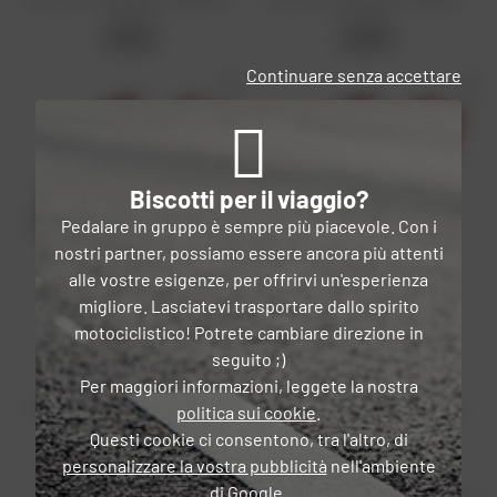
26,99 €
26,99 €
18,89 €
18,89 €
Continuare senza accettare
Biscotti per il viaggio?
Pedalare in gruppo è sempre più piacevole. Con i
nostri partner, possiamo essere ancora più attenti
alle vostre esigenze, per offrirvi un'esperienza
migliore. Lasciatevi trasportare dallo spirito
ULTIMA CHANCE
ULTIMA CHANCE
motociclistico! Potrete cambiare direzione in
SHOT
SHOT
seguito ;)
Guanti da gara
Guanti da gara
Per maggiori informazioni, leggete la nostra
Prezzo di vendita consigliato:
Prezzo di vendita consigliato:
politica sui cookie
.
39,99 €
39,99 €
Questi cookie ci consentono, tra l'altro, di
27,99 €
27,99 €
personalizzare la vostra pubblicità
nell'ambiente
di Google.