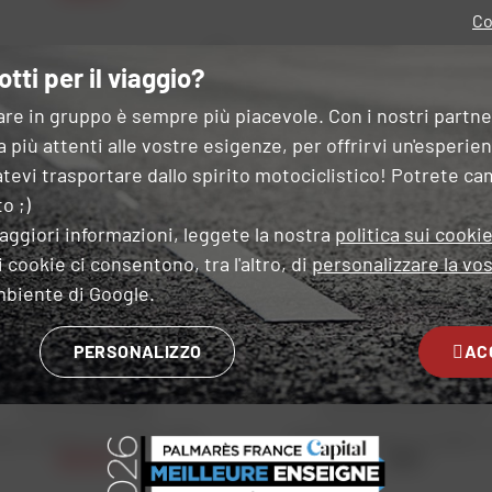
Co
otti per il viaggio?
are in gruppo è sempre più piacevole. Con i nostri partn
 più attenti alle vostre esigenze, per offrirvi un'esperie
tevi trasportare dallo spirito motociclistico! Potrete ca
o ;)
aggiori informazioni, leggete la nostra
politica sui cooki
 cookie ci consentono, tra l'altro, di
personalizzare la vos
mbiente di Google.
PREMIO DAFY
PERSONALIZZO
AC
BAGSTER
ENDURISTAN
Borsa da sella Eagle
Borsa da manubrio Small
zo di vendita consigliato: 89 €
Prezzo di vendita consigliato:
80,10 €
60 €