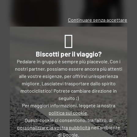
Continuare senza accettare
ULTIMA CHANCE
Biscotti per il viaggio?
DMP
TROY LEE DESIGNS
Pedalare in gruppo è sempre più piacevole. Con i
Cintura elastica Evo
Stage Ghost D3O® gilet
nostri partner, possiamo essere ancora più attenti
protettivo a maniche lunghe
Prezzo di vendita consigliato:
alle vostre esigenze, per offrirvi un'esperienza
32,90 €
Prezzo di vendita consigliato:
19,90 €
migliore. Lasciatevi trasportare dallo spirito
349,99 €
349,99 €
motociclistico! Potrete cambiare direzione in
seguito ;)
Per maggiori informazioni, leggete la nostra
politica sui cookie
.
Questi cookie ci consentono, tra l'altro, di
personalizzare la vostra pubblicità
nell'ambiente
di Google.