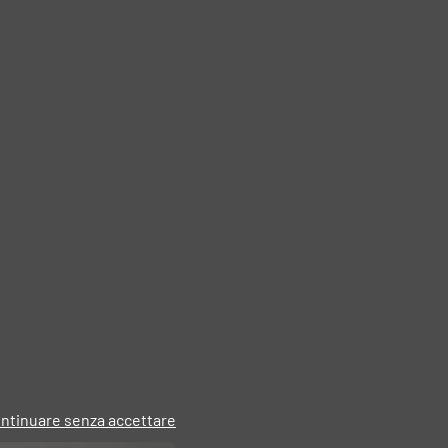
ntinuare senza accettare