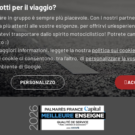
otti per il viaggio?
are in gruppo è sempre più piacevole. Con i nostri partn
qualità molto elevato, sia
 più attenti alle vostre esigenze, per offrirvi un'esperie
etizioni di alto livello.
tevi trasportare dallo spirito motociclistico! Potrete ca
a del mercato, con
o ;)
da, fuoristrada, pista e
aggiori informazioni, leggete la nostra
politica sui cooki
 cookie ci consentono, tra l'altro, di
personalizzare la vos
iglie freno HS: L'esperienza dei nostr
mbiente di Google.
PERSONALIZZO
AC