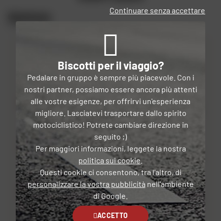
Continuare senza accettare
Opinione
4.0
/5
Biscotti per il viaggio?
Sulla base dell'opinione di 2
Pedalare in gruppo è sempre più piacevole. Con i
RIPARTIZIONE DEI PUNTEGGI
nostri partner, possiamo essere ancora più attenti
5
alle vostre esigenze, per offrirvi un'esperienza
migliore. Lasciatevi trasportare dallo spirito
1
motociclistico! Potrete cambiare direzione in
seguito ;)
4
Per maggiori informazioni, leggete la nostra
0
politica sui cookie
.
Questi cookie ci consentono, tra l'altro, di
3
personalizzare la vostra pubblicità
nell'ambiente
di Google.
1
ACCETTO