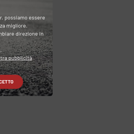
er, possiamo essere
nza migliore.
mbiare direzione in
e
.
tra pubblicità
i clienti
CETTO