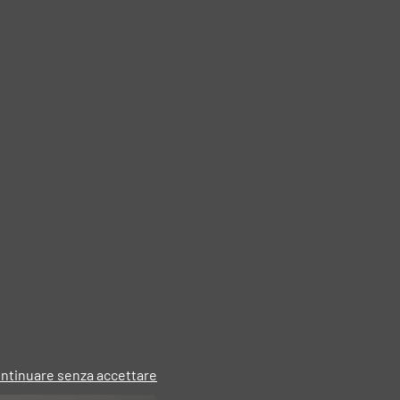
ntinuare senza accettare