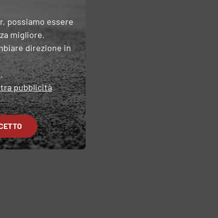
er, possiamo essere
nza migliore.
mbiare direzione in
e
.
tra pubblicità
i clienti
CETTO