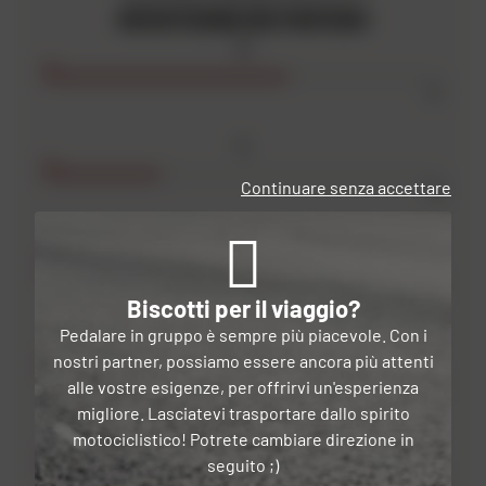
RIPARTIZIONE DEI PUNTEGGI
5
21
4
Continuare senza accettare
10
3
1
Biscotti per il viaggio?
Pedalare in gruppo è sempre più piacevole. Con i
2
nostri partner, possiamo essere ancora più attenti
1
alle vostre esigenze, per offrirvi un'esperienza
migliore. Lasciatevi trasportare dallo spirito
1
motociclistico! Potrete cambiare direzione in
seguito ;)
1