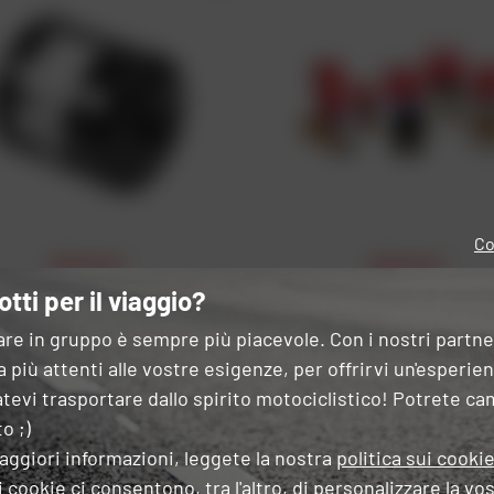
Co
PREMIO DAFY
PREMIO DAFY
otti per il viaggio?
K&N
MEIWA
Filtro olio 204
Filtro olio 268157
are in gruppo è sempre più piacevole. Con i nostri partn
o di vendita consigliato: 13,54 €
Prezzo di vendita consigliato: 
 più attenti alle vostre esigenze, per offrirvi un'esperie
13,50 €
6,05 €
tevi trasportare dallo spirito motociclistico! Potrete ca
o ;)
aggiori informazioni, leggete la nostra
politica sui cooki
 cookie ci consentono, tra l'altro, di
personalizzare la vos