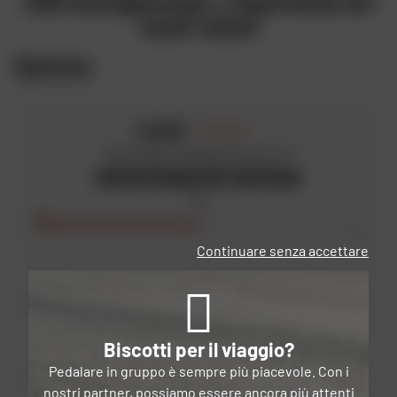
AD9 Asciugascarpe: L'esperienza dei
competenze e la ricerca del produttore a tenervi a vostro
nostri clienti
agio durante le stagioni più fredde. Che si tratti di una
giacca, di mutande o di calze riscaldate
Alpenheat
, sarete
Opinione
in grado di percorrere i chilometri con un sistema di
riscaldamento completo.
4.5
/5
Sulla base dell'opinione di 2
RIPARTIZIONE DEI PUNTEGGI
5
1
Continuare senza accettare
4
1
Biscotti per il viaggio?
3
Pedalare in gruppo è sempre più piacevole. Con i
nostri partner, possiamo essere ancora più attenti