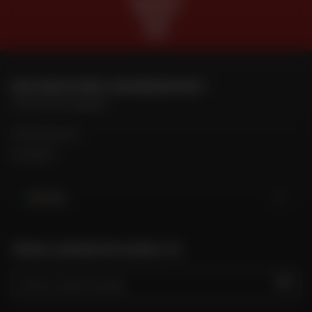
GRATUITO
IN PIÙ
RATE
PER CONTATTARE IL MIO NEGOZIO DAFY
Trova il mio negozio
Il mio account
Contatto
Italia
TROVA IL NEGOZIO PIÙ VICINO A TE
VAI