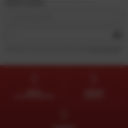
Vedere le condizioni
Il vostro tipo di moto
OK
Inviando questo modulo, dichiaro di aver letto e accettato
la Carta di riservatezza
.
ESPERTI
CONSEGNA
AL VOSTRO SERVIZIO
GRATUITA
PAGAMENTO