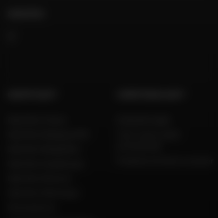
SEGUITECI
GRUPPO DAFY
COMPETENZA DAFY
Dafy Moto France
Guida alle taglie
Dafy Moto Belgique (FR)
Tutti i nostri codici
promozionali
Dafy Moto België (NL)
Produttori di moto e scooter
Dafy Moto Guadeloupe
Dafy Moto Réunion
Dafy Moto Martinique
Reclutamento