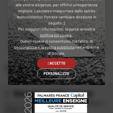
0
alle vostre esigenze, per offrirvi un'esperienza
migliore. Lasciatevi trasportare dallo spirito
2
motociclistico! Potrete cambiare direzione in
seguito ;)
0
Per maggiori informazioni, leggete la nostra
politica sui cookie
.
1
Questi cookie ci consentono, tra l'altro, di
0
personalizzare la vostra pubblicità
nell'ambiente
di Google.
ACCETTO
CASA
ATTREZZATURA PER MOTO
ATTREZZATURA PER MOTO DA DONNA
ANTI-PIOGGIA, ANTI-FREDDO
ABBIGLIAMENTO RISCALDATO
PERSONALIZZO
AD9 ASCIUGASCARPE
Resta in contatto con noi
Approfitta delle offerte speciali di Dafy e ricevi
10 euro in
omaggio iscrivendoti
alla newsletter di Dafy.