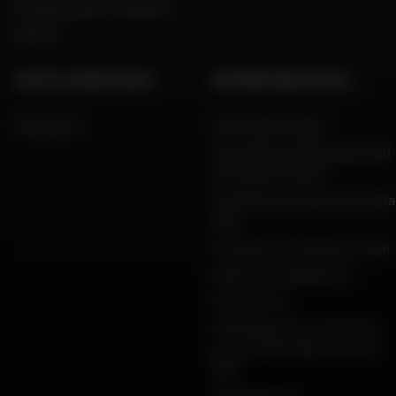
Una parola del Presidente
Marche
AIUTO E CONSULENZA
INFORMAZIONI LEGALI
FAQ e aiuto
Informazioni legali
Informativa sulla privacy, dati
personali e cookie
Condizioni generali di vendita
Dafy
Protezione dei dati personali
Garanzie di pagamento
Restituzioni
Dichiarazioni di conformità
per i prodotti Dafy, All One e
DMP
Mappa del sito