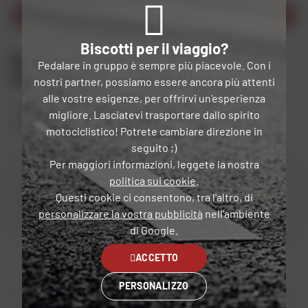
AGGIUNGI AL CARRELLO
Biscotti per il viaggio?
Descrizione completa Casco Alpha
Pedalare in gruppo è sempre più piacevole. Con i
Focus Boxer
nostri partner, possiamo essere ancora più attenti
alle vostre esigenze, per offrirvi un'esperienza
Casco Roof
Alpha Focus.
migliore. Lasciatevi trasportare dallo spirito
Casco da moto modulare
.
motociclistico! Potrete cambiare direzione in
seguito ;)
Per maggiori informazioni, leggete la nostra
Uomo
Genere :
politica sui cookie
.
1650 g
Peso :
Questi cookie ci consentono, tra l'altro, di
personalizzare la vostra pubblicità
nell'ambiente
Turismo - Avventura
Stile :
di Google.
ACCETTO
I punti di forza
PERSONALIZZO