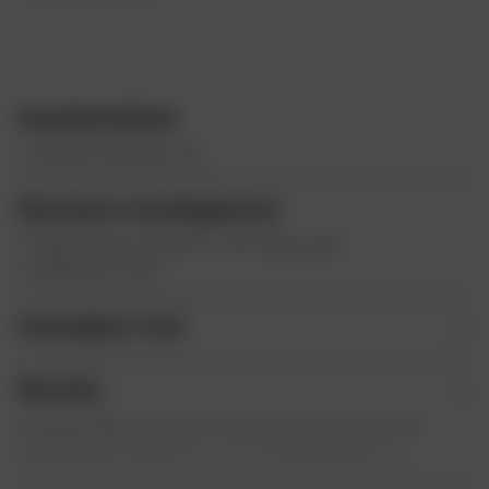
Caratteristiche
Allarme Integrato : No
Garanzia e omologazione
Approvazione Antifurto : Non Approvato
Garanzia : 2 Anni
Consegna e resi
Marchio
Il Gruppo Dafy, dopo aver sviluppato i propri marchi di
abbigliamento da moto
, borse e
caschi da moto
, ha
ampliato la propria offerta con una gamma completa di