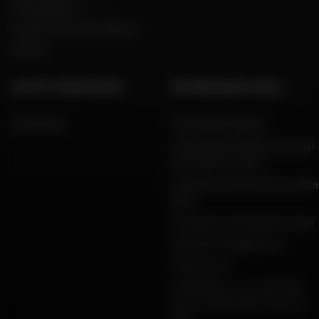
Reclutamento
Una parola del Presidente
Marche
AIUTO E CONSULENZA
INFORMAZIONI LEGALI
FAQ e aiuto
Informazioni legali
Informativa sulla privacy, dati
personali e cookie
Condizioni generali di vendita
Dafy
Protezione dei dati personali
Garanzie di pagamento
Restituzioni
Dichiarazioni di conformità
per i prodotti Dafy, All One e