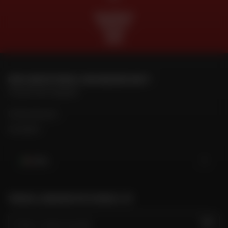
PAGAMENTO
GRATUITO
IN PIÙ
RATE
PER CONTATTARE IL MIO NEGOZIO DAFY
Trova il mio negozio
Il mio account
Contatto
Italia
TROVA IL NEGOZIO PIÙ VICINO A TE
VAI