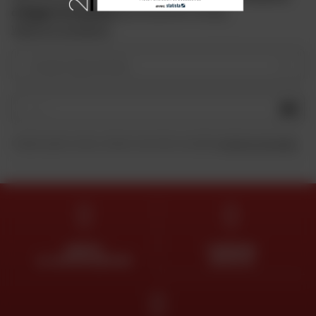
omaggio iscrivendoti
alla newsletter di Dafy.
Vedere le condizioni
Il vostro tipo di moto
OK
Inviando questo modulo, dichiaro di aver letto e accettato
la Carta di riservatezza
.
ESPERTI
CONSEGNA
AL VOSTRO SERVIZIO
GRATUITA