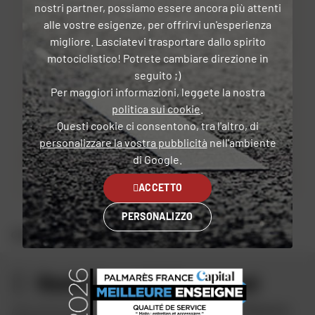
nostri partner, possiamo essere ancora più attenti
3
alle vostre esigenze, per offrirvi un'esperienza
migliore. Lasciatevi trasportare dallo spirito
3
motociclistico! Potrete cambiare direzione in
seguito ;)
2
Per maggiori informazioni, leggete la nostra
politica sui cookie
.
0
Questi cookie ci consentono, tra l'altro, di
personalizzare la vostra pubblicità
nell'ambiente
1
di Google.
0
ACCETTO
PERSONALIZZO
CASA
ANTIFURTI
CATENA, CAVO
Resta in contatto con noi
Approfitta delle offerte speciali di Dafy e ricevi
10 euro in