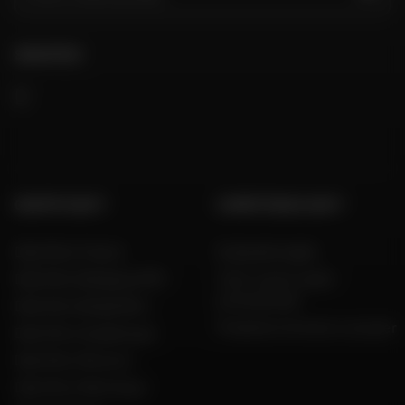
SEGUITECI
GRUPPO DAFY
COMPETENZA DAFY
Dafy Moto France
Guida alle taglie
Dafy Moto Belgique (FR)
Tutti i nostri codici
promozionali
Dafy Moto België (NL)
Produttori di moto e scooter
Dafy Moto Guadeloupe
Dafy Moto Réunion
Dafy Moto Martinique