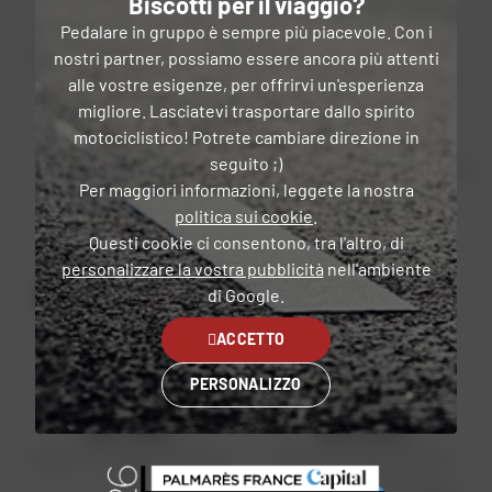
Biscotti per il viaggio?
Detergente per freni 600ml
Fluido dei freni Fluido dei
Pedalare in gruppo è sempre più piacevole. Con i
freni Dot 3 &amp; 4
Prezzo di vendita consigliato:
nostri partner, possiamo essere ancora più attenti
6,99 €
Prezzo di vendita consigliato:
alle vostre esigenze, per offrirvi un'esperienza
6,99 €
7,99 €
migliore. Lasciatevi trasportare dallo spirito
7,99 €
motociclistico! Potrete cambiare direzione in
seguito ;)
Per maggiori informazioni, leggete la nostra
politica sui cookie
.
Questi cookie ci consentono, tra l'altro, di
personalizzare la vostra pubblicità
nell'ambiente
di Google.
ACCETTO
PERSONALIZZO
DAFY MOTO
DAFY MOTO
Supporto mobile posteriore a
Grasso per catena al teflon
360°
Prezzo di vendita consigliato: