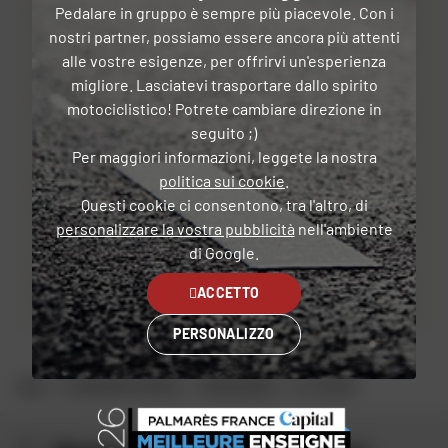
Pedalare in gruppo è sempre più piacevole. Con i
0
nostri partner, possiamo essere ancora più attenti
alle vostre esigenze, per offrirvi un'esperienza
3
migliore. Lasciatevi trasportare dallo spirito
motociclistico! Potrete cambiare direzione in
0
seguito ;)
Per maggiori informazioni, leggete la nostra
2
politica sui cookie
.
Questi cookie ci consentono, tra l'altro, di
0
personalizzare la vostra pubblicità
nell'ambiente
di Google.
1
ACCETTO
0
PERSONALIZZO
CASA
ACCESSORI E RICAMBI
TRASMISSIONE
KIT CATENA