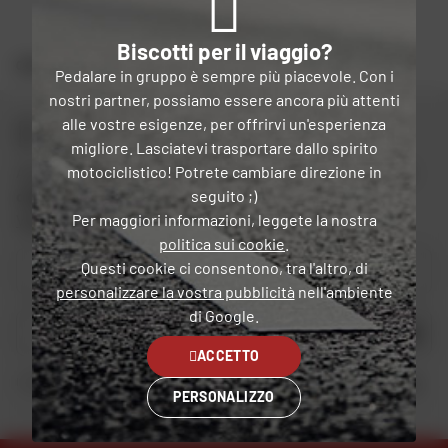
Biscotti per il viaggio?
CASA
ACCESSORI E RICAMBI
TRASMISSIONE
KIT CATENA
Pedalare in gruppo è sempre più piacevole. Con i
nostri partner, possiamo essere ancora più attenti
alle vostre esigenze, per offrirvi un'esperienza
Resta in contatto con noi
migliore. Lasciatevi trasportare dallo spirito
Approfitta delle offerte speciali di Dafy e ricevi
10 euro in
motociclistico! Potrete cambiare direzione in
omaggio iscrivendoti
alla newsletter di Dafy.
seguito ;)
Vedere le condizioni
Per maggiori informazioni, leggete la nostra
politica sui cookie
.
Questi cookie ci consentono, tra l'altro, di
Il vostro tipo di moto
personalizzare la vostra pubblicità
nell'ambiente
di Google.
OK
ACCETTO
Inviando questo modulo, dichiaro di aver letto e accettato
la Carta di riservatezza
.
PERSONALIZZO