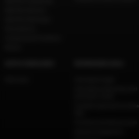
Dafy Moto Guadeloupe
Dafy Moto Réunion
Dafy Moto Martinique
Reclutamento
Una parola del Presidente
Marche
AIUTO E CONSULENZA
INFORMAZIONI LEGALI
FAQ e aiuto
Informazioni legali
Informativa sulla privacy, dati
personali e cookie
Condizioni generali di vendita
Dafy
Protezione dei dati personali
Garanzie di pagamento