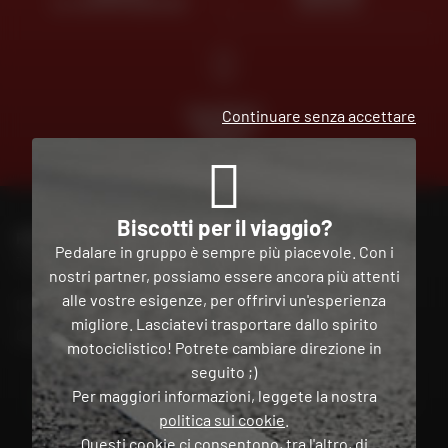
AL VOSTRO SERVIZIO
GRATUITA
PAGAMENTO
Continuare senza accettare
GRATUITO
IN PIÙ
RATE
Biscotti per il viaggio?
PER CONTATTARE IL MIO NEGOZIO DAFY
Pedalare in gruppo è sempre più piacevole. Con i
Trova il mio negozio
nostri partner, possiamo essere ancora più attenti
alle vostre esigenze, per offrirvi un'esperienza
Il mio account
migliore. Lasciatevi trasportare dallo spirito
Contatto
motociclistico! Potrete cambiare direzione in
seguito ;)
Per maggiori informazioni, leggete la nostra
Italia
politica sui cookie
.
Questi cookie ci consentono, tra l'altro, di