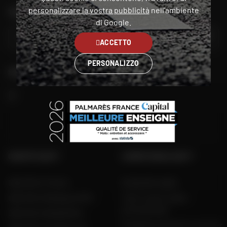
personalizzare la vostra pubblicità
nell'ambiente
TROVA IL NEGOZIO PIÙ VICINO A TE
di Google.
VAI
ACCETTO
PERSONALIZZO
SEGUITECI
GRUPPO DAFY
COMPETENZA DAFY
Dafy Moto France
Guida alle taglie
Dafy Moto Belgique (FR)
Tutti i nostri codici
promozionali
Dafy Moto België (NL)
Produttori di moto e scooter