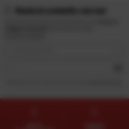
Resta in contatto con noi
Approfitta delle offerte speciali di Dafy e ricevi
10 euro in
omaggio iscrivendoti
alla newsletter di Dafy.
Vedere le condizioni
Il vostro tipo di moto
OK
Inviando questo modulo, dichiaro di aver letto e accettato
la Carta di riservatezza
.
ESPERTI
CONSEGNA