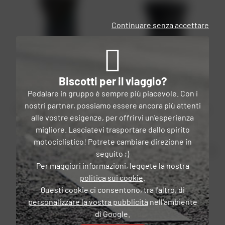
Continuare senza accettare
ULTIMA CHANCE
Biscotti per il viaggio?
BALTIK
BALTIK
Pedalare in gruppo è sempre più piacevole. Con i
Cofano nasale Micro-Tek
Girocollo in acrilico
nostri partner, possiamo essere ancora più attenti
Prezzo di vendita consigliato:
Prezzo di vendita consigliato:
alle vostre esigenze, per offrirvi un'esperienza
14,99 €
10,99 €
14,99 €
7,69 €
migliore. Lasciatevi trasportare dallo spirito
motociclistico! Potrete cambiare direzione in
seguito ;)
Per maggiori informazioni, leggete la nostra
politica sui cookie
.
Questi cookie ci consentono, tra l'altro, di
personalizzare la vostra pubblicità
nell'ambiente
di Google.