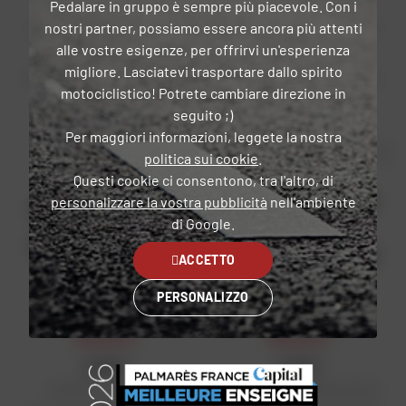
Pedalare in gruppo è sempre più piacevole. Con i
CHAFT
CHAFT
nostri partner, possiamo essere ancora più attenti
Indicatori sequenziali a LED
Indicatori sequenziali a LED
alle vostre esigenze, per offrirvi un'esperienza
Melten
Melten
migliore. Lasciatevi trasportare dallo spirito
Prezzo di vendita consigliato:
Prezzo di vendita consigliato:
motociclistico! Potrete cambiare direzione in
59,90 €
59,90 €
53,91 €
53,91 €
seguito ;)
Per maggiori informazioni, leggete la nostra
politica sui cookie
.
Questi cookie ci consentono, tra l'altro, di
personalizzare la vostra pubblicità
nell'ambiente
di Google.
ACCETTO
PERSONALIZZO
PREMIO DAFY
PREMIO DAFY
CHAFT
CHAFT
Indicatori LED Addict
Indicatori LED della pensilina