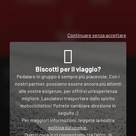
AL VOSTRO SERVIZIO
GRATUITA
PAGAMENTO
Continuare senza accettare
GRATUITO
IN PIÙ
RATE
Biscotti per il viaggio?
PER CONTATTARE IL MIO NEGOZIO DAFY
Pedalare in gruppo è sempre più piacevole. Con i
Trova il mio negozio
nostri partner, possiamo essere ancora più attenti
alle vostre esigenze, per offrirvi un'esperienza
Il mio account
migliore. Lasciatevi trasportare dallo spirito
Contatto
motociclistico! Potrete cambiare direzione in
seguito ;)
Per maggiori informazioni, leggete la nostra
Italia
politica sui cookie
.
Questi cookie ci consentono, tra l'altro, di