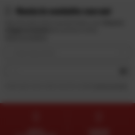
Resta in contatto con noi
Approfitta delle offerte speciali di Dafy e ricevi
10 euro in
omaggio iscrivendoti
alla newsletter di Dafy.
Vedere le condizioni
Il vostro tipo di moto
OK
Inviando questo modulo, dichiaro di aver letto e accettato
la Carta di riservatezza
.
ESPERTI
CONSEGNA