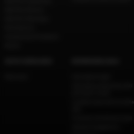
Dafy Moto Guadeloupe
Dafy Moto Réunion
Dafy Moto Martinique
Reclutamento
Una parola del Presidente
Marche
AIUTO E CONSULENZA
INFORMAZIONI LEGALI
FAQ e aiuto
Informazioni legali
Informativa sulla privacy, dati
personali e cookie
Condizioni generali di vendita
Dafy
Protezione dei dati personali
Garanzie di pagamento