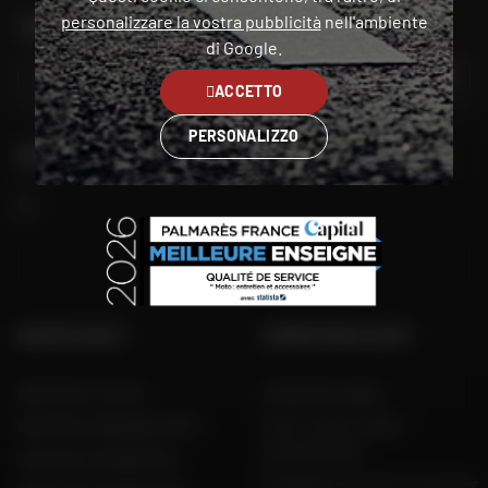
personalizzare la vostra pubblicità
nell'ambiente
TROVA IL NEGOZIO PIÙ VICINO A TE
di Google.
VAI
ACCETTO
PERSONALIZZO
SEGUITECI
GRUPPO DAFY
COMPETENZA DAFY
Dafy Moto France
Guida alle taglie
Dafy Moto Belgique (FR)
Tutti i nostri codici
promozionali
Dafy Moto België (NL)
Produttori di moto e scooter