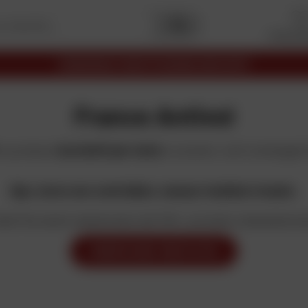
I miei pr
Premi
Capitale
2025
I migliori siti
Commercio elettronico
France Antivol
1 e produce
lucchetti per moto
e scooter, tutti omologati
Ops, turno non controllato, nessun risultato trovato.
ta? Se avete selezionato dei filtri, provate a deselezionar
MODIFICARE I MIEI FILTRI