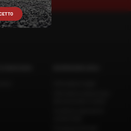
CETTO
 E CONSULENZA
INFORMAZIONI LEGALI
aiuto
Informazioni legali
Informativa sulla privacy,
dati personali e cookie
Condizioni generali di
vendita Dafy
Protezione dei dati