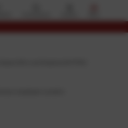
eferiti
Il mio account
Cestino
Menu
 (classe SRA e certificazione NF/FFMC)
li per visualizzare i prodotti.