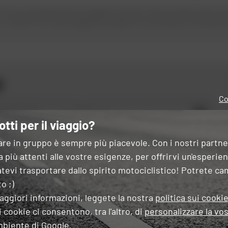
nnova costantemente per progettare lucchetti di alta sicurezza, pratici da t
utti i prodotti sono stati progettati per garantire una protezione ottimale del
i
Co
OK
 tipo di moto
otti per il viaggio?
 questo modulo, dichiaro di aver letto e accettato
la Carta di riservatezza
.
are in gruppo è sempre più piacevole. Con i nostri partn
 più attenti alle vostre esigenze, per offrirvi un'esperie
tevi trasportare dallo spirito motociclistico! Potrete ca
o ;)
aggiori informazioni, leggete la nostra
politica sui cooki
ESPERTI
CONSEGNA
PAGAMENT
 cookie ci consentono, tra l'altro, di
personalizzare la vos
OSTRO SERVIZIO
GRATUITA
GRATUITO
IN PIÙ
mbiente di Google.