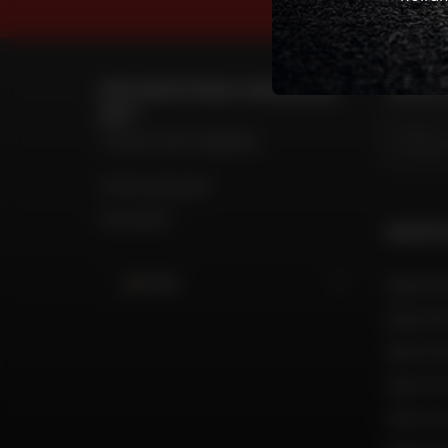
PER CONTATTARE IL MIO NEGOZIO
TROVA IL
DAFY
Trova il mio negozio
Il mio account
Contatto
GRUPPO
Italia
Dafy Mo
Dafy Mo
Dafy Mo
Dafy Mo
Dafy Mo