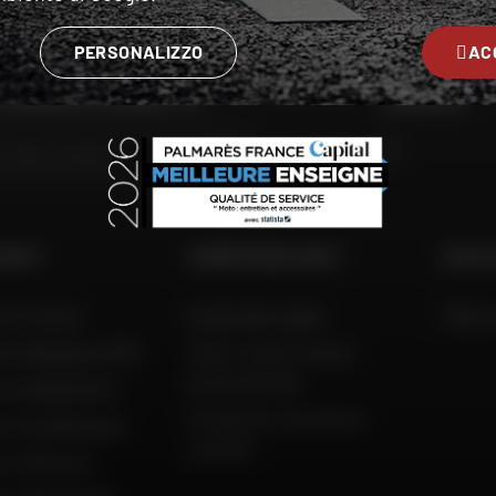
RATE
PERSONALIZZO
AC
 NEGOZIO PIÙ VICINO A TE
SEGUITECI
VAI
 DAFY
COMPETENZA DAFY
AIUTO
to France
Guida alle taglie
FAQ e 
to Belgique (FR)
Tutti i nostri codici
promozionali
to België (NL)
Produttori di moto e
to Guadeloupe
scooter
to Réunion