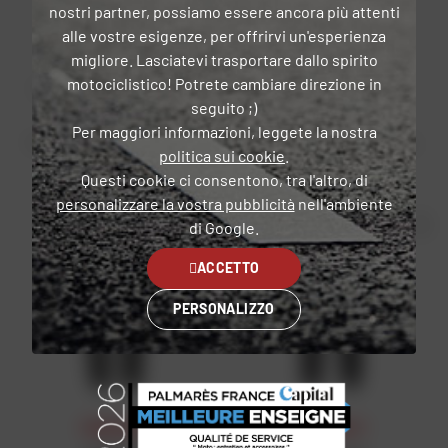
nostri partner, possiamo essere ancora più attenti
PREMIO DAFY
PREMIO DAFY
alle vostre esigenze, per offrirvi un'esperienza
migliore. Lasciatevi trasportare dallo spirito
FURYGAN
FURYGAN
motociclistico! Potrete cambiare direzione in
Pantaloni chino Armalith® -
Pantaloni chino Armalith® -
seguito ;)
L32
L32
Per maggiori informazioni, leggete la nostra
Prezzo di vendita consigliato:
Prezzo di vendita consigliato:
politica sui cookie
.
209,90 €
209,90 €
Questi cookie ci consentono, tra l'altro, di
170,02 €
170,02 €
personalizzare la vostra pubblicità
nell'ambiente
di Google.
ACCETTO
PERSONALIZZO
PREMIO DAFY
PREMIO DAFY