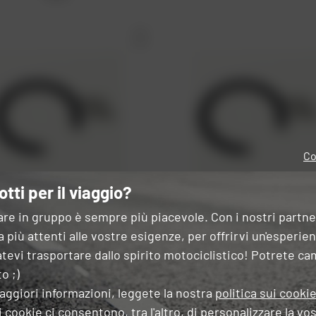
Co
otti per il viaggio?
are in gruppo è sempre più piacevole. Con i nostri partn
 più attenti alle vostre esigenze, per offrirvi un'esperie
GIVI
GIVI
tevi trasportare dallo spirito motociclistico! Potrete ca
bloccaserbatoio Kawasaki Versys
Morsetto Tanklock Yamaha MT10
o ;)
650 (15-20) - BF26
20) - BF27
aggiori informazioni, leggete la nostra
politica sui cooki
zo di vendita consigliato: 23 €
Prezzo di vendita consigliato: 1
 cookie ci consentono, tra l'altro, di
personalizzare la vos
23 €
17,50 €