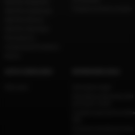
Dafy Moto België (NL)
Produttori di moto e scooter
Dafy Moto Guadeloupe
Dafy Moto Réunion
Dafy Moto Martinique
Reclutamento
Una parola del Presidente
Marche
AIUTO E CONSULENZA
INFORMAZIONI LEGALI
FAQ e aiuto
Informazioni legali
Informativa sulla privacy, dati
personali e cookie
Condizioni generali di vendita
Dafy
Protezione dei dati personali