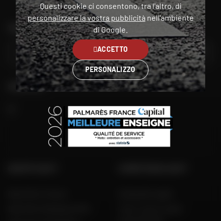
Questi cookie ci consentono, tra l'altro, di
personalizzare la vostra pubblicità
nell'ambiente
TROVA IL NEGOZIO PIÙ VICINO A TE
di Google.
ACCETTO
VAI
PERSONALIZZO
SEGUITECI
GRUPPO DAFY
COMPETENZA DAFY
Dafy Moto France
Guida alle taglie
Dafy Moto Belgique (FR)
Tutti i nostri codici
promozionali