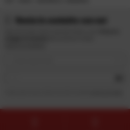
CASA
MARCHE
GRUPPOPRITELLI - HONDAREPSOL
Resta in contatto con noi
Approfitta delle offerte speciali di Dafy e ricevi
10 euro in
omaggio iscrivendoti
alla newsletter di Dafy.
Vedere le condizioni
Il vostro tipo di moto
OK
Inviando questo modulo, dichiaro di aver letto e accettato
la Carta di riservatezza
.