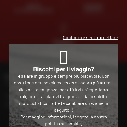
ESPERTI
CONSEGNA
AL VOSTRO SERVIZIO
GRATUITA
Continuare senza accettare
PAGAMENTO
GRATUITO
IN PIÙ
RATE
Biscotti per il viaggio?
Pedalare in gruppo è sempre più piacevole. Con i
PER CONTATTARE IL MIO NEGOZIO DAFY
nostri partner, possiamo essere ancora più attenti
Trova il mio negozio
alle vostre esigenze, per offrirvi un'esperienza
Il mio account
migliore. Lasciatevi trasportare dallo spirito
motociclistico! Potrete cambiare direzione in
Contatto
seguito ;)
Per maggiori informazioni, leggete la nostra
Italia
politica sui cookie
.