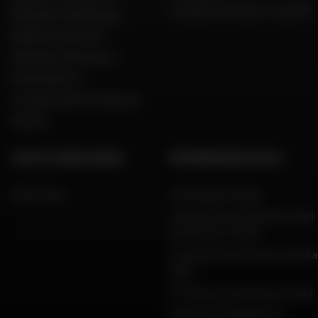
Produttori di moto e scooter
Dafy Moto Guadeloupe
Dafy Moto Réunion
Dafy Moto Martinique
Reclutamento
Una parola del Presidente
Marche
AIUTO E CONSULENZA
INFORMAZIONI LEGALI
FAQ e aiuto
Informazioni legali
Informativa sulla privacy, dati
personali e cookie
Condizioni generali di vendita
Dafy
Protezione dei dati personali
Garanzie di pagamento