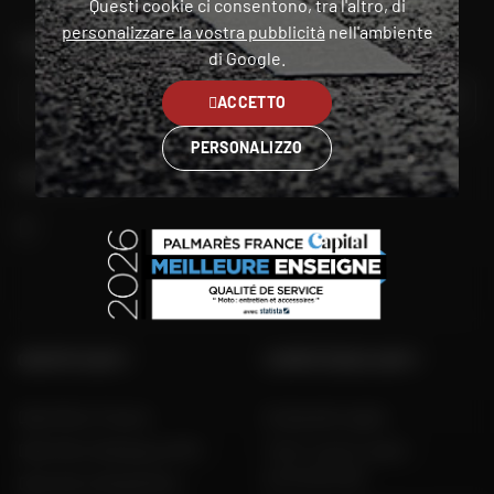
Questi cookie ci consentono, tra l'altro, di
personalizzare la vostra pubblicità
nell'ambiente
TROVA IL NEGOZIO PIÙ VICINO A TE
di Google.
VAI
ACCETTO
PERSONALIZZO
SEGUITECI
GRUPPO DAFY
COMPETENZA DAFY
Dafy Moto France
Guida alle taglie
Dafy Moto Belgique (FR)
Tutti i nostri codici
promozionali
Dafy Moto België (NL)