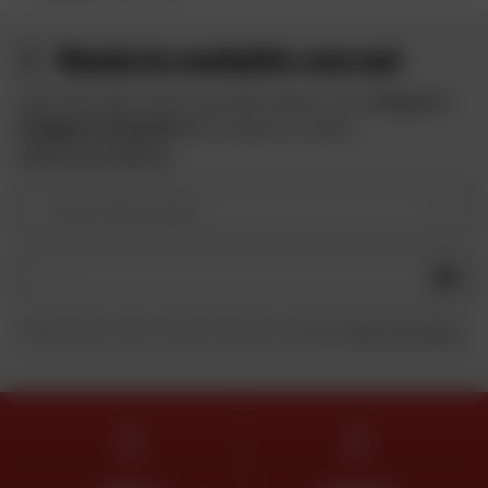
Resta in contatto con noi
Approfitta delle offerte speciali di Dafy e ricevi
10 euro in
omaggio iscrivendoti
alla newsletter di Dafy.
Vedere le condizioni
Il vostro tipo di moto
OK
Inviando questo modulo, dichiaro di aver letto e accettato
la Carta di riservatezza
.