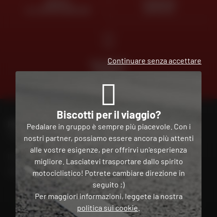
ESPERTI
CONSEGNA
AL VOSTRO SERVIZIO
GRATUITA
Continuare senza accettare
PAGAMENTO
GRATUITO
IN PIÙ
RATE
Biscotti per il viaggio?
PER CONTATTARE IL MIO NEGOZIO DAFY
Pedalare in gruppo è sempre più piacevole. Con i
Trova il mio negozio
nostri partner, possiamo essere ancora più attenti
alle vostre esigenze, per offrirvi un'esperienza
Il mio account
migliore. Lasciatevi trasportare dallo spirito
Contatto
motociclistico! Potrete cambiare direzione in
seguito ;)
Per maggiori informazioni, leggete la nostra
Italia
politica sui cookie
.