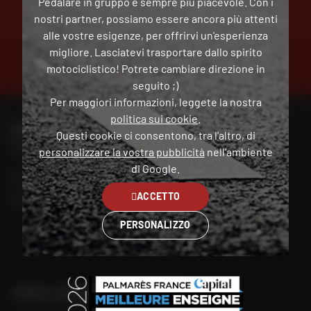
Pedalare in gruppo è sempre più piacevole. Con i
nostri partner, possiamo essere ancora più attenti
alle vostre esigenze, per offrirvi un'esperienza
PAGAMENTO
migliore. Lasciatevi trasportare dallo spirito
GRATUITO
IN PIÙ
motociclistico! Potrete cambiare direzione in
RATE
seguito ;)
Per maggiori informazioni, leggete la nostra
politica sui cookie
.
PER CONTATTARE IL MIO NEGOZIO DAFY
Questi cookie ci consentono, tra l'altro, di
Trova il mio negozio
personalizzare la vostra pubblicità
nell'ambiente
di Google.
Il mio account
ACCETTO
Contatto
PERSONALIZZO
Italia
TROVA IL NEGOZIO PIÙ VICINO A TE