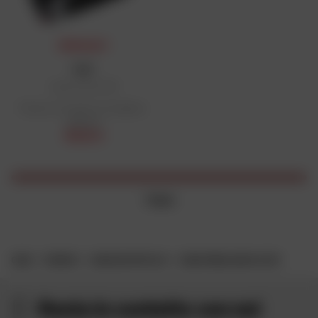
PREMIO DAFY
HJC
Casco Octo C91
Prezzo di vendita consigliato:
199,90 €
165,92 €
1 item
CASA
MARCHE
CASCO DA MOTO HJC
CASCO MODULARE HJC C91
Resta in contatto con noi