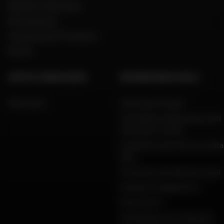
Dafy Moto Martinique
Reclutamento
Una parola del Presidente
Marche
AIUTO E CONSULENZA
INFORMAZIONI LEGALI
FAQ e aiuto
Informazioni legali
Informativa sulla privacy, dati
personali e cookie
Condizioni generali di vendita
Dafy
Protezione dei dati personali
Garanzie di pagamento
Restituzioni
Dichiarazioni di conformità