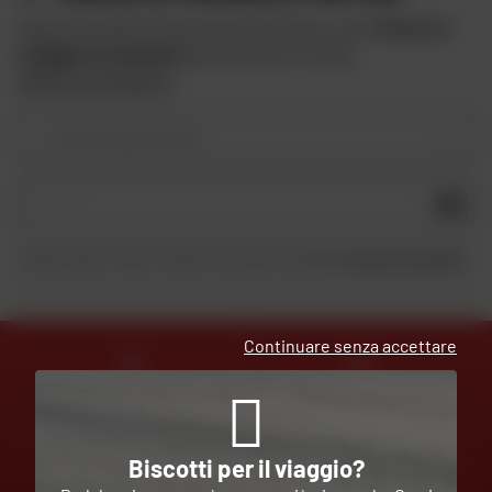
Approfitta delle offerte speciali di Dafy e ricevi
10 euro in
omaggio iscrivendoti
alla newsletter di Dafy.
Vedere le condizioni
Il vostro tipo di moto
OK
Inviando questo modulo, dichiaro di aver letto e accettato
la Carta di riservatezza
.
Continuare senza accettare
ESPERTI
CONSEGNA
AL VOSTRO SERVIZIO
GRATUITA
Biscotti per il viaggio?