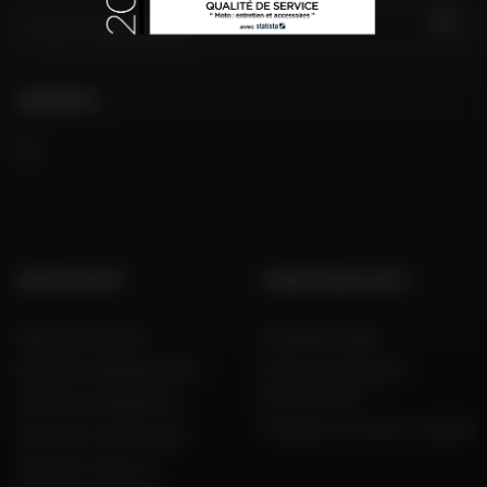
VAI
SEGUITECI
GRUPPO DAFY
COMPETENZA DAFY
Dafy Moto France
Guida alle taglie
Dafy Moto Belgique (FR)
Tutti i nostri codici
promozionali
Dafy Moto België (NL)
Produttori di moto e scooter
Dafy Moto Guadeloupe
Dafy Moto Réunion