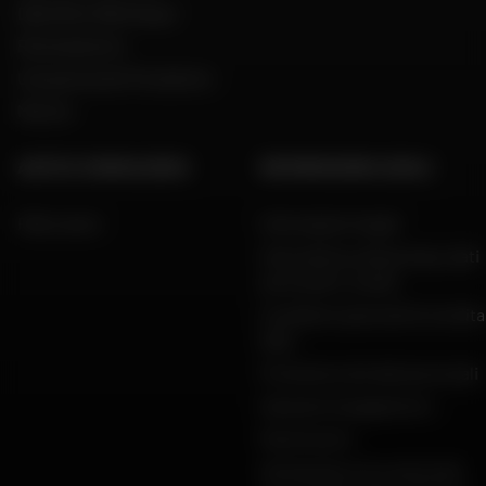
Dafy Moto Martinique
Reclutamento
Una parola del Presidente
Marche
AIUTO E CONSULENZA
INFORMAZIONI LEGALI
FAQ e aiuto
Informazioni legali
Informativa sulla privacy, dati
personali e cookie
Condizioni generali di vendita
Dafy
Protezione dei dati personali
Garanzie di pagamento
Restituzioni
Dichiarazioni di conformità