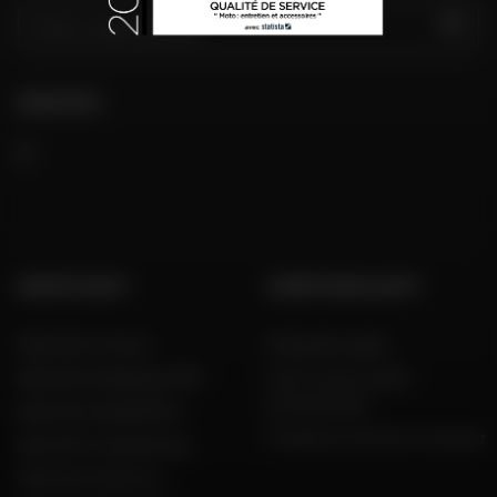
VAI
SEGUITECI
GRUPPO DAFY
COMPETENZA DAFY
Dafy Moto France
Guida alle taglie
Dafy Moto Belgique (FR)
Tutti i nostri codici
promozionali
Dafy Moto België (NL)
Produttori di moto e scooter
Dafy Moto Guadeloupe
Dafy Moto Réunion