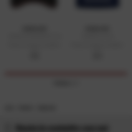
HONDA HRC
HONDA HRC
Cappello da baseball da corsa
Cappello da corsa
Prezzo di vendita consigliato:
Prezzo di vendita consigliato:
35 €
30 €
35 €
30 €
2 items
on 2
CASA
MARCHE
HONDA HRC
Resta in contatto con noi