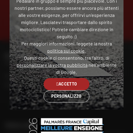
Pedalare in gruppo è sempre più piacevole. Con i
nostri partner, possiamo essere ancora più attenti
alle vostre esigenze, per offrirvi un'esperienza
PAGAMENTO
migliore. Lasciatevi trasportare dallo spirito
GRATUITO
IN PIÙ
motociclistico! Potrete cambiare direzione in
RATE
seguito ;)
Per maggiori informazioni, leggete la nostra
politica sui cookie
.
PER CONTATTARE IL MIO NEGOZIO DAFY
Questi cookie ci consentono, tra l'altro, di
Trova il mio negozio
personalizzare la vostra pubblicità
nell'ambiente
di Google.
Il mio account
ACCETTO
Contatto
PERSONALIZZO
Italia
TROVA IL NEGOZIO PIÙ VICINO A TE