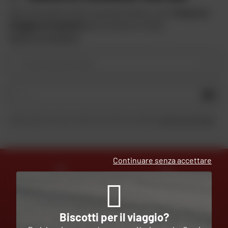
Approfitta delle offerte speciali di Dafy e ricevi
10 euro in
omaggio iscrivendoti
alla newsletter di Dafy.
Vedere le condizioni
Il vostro tipo di moto
OK
Inviando questo modulo, dichiaro di aver letto e accettato
la Carta di riservatezza
.
Continuare senza accettare
ESPERTI
CONSEGNA
AL VOSTRO SERVIZIO
GRATUITA
Biscotti per il viaggio?