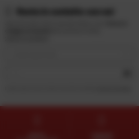
Resta in contatto con noi
Approfitta delle offerte speciali di Dafy e ricevi
10 euro in
omaggio iscrivendoti
alla newsletter di Dafy.
Vedere le condizioni
Il vostro tipo di moto
OK
Inviando questo modulo, dichiaro di aver letto e accettato
la Carta di riservatezza
.
ESPERTI
CONSEGNA