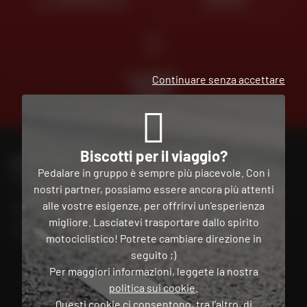
AL VOSTRO SERVIZIO
GRATUITA
PAGAMENTO
Continuare senza accettare
GRATUITO
IN PIÙ
RATE
Biscotti per il viaggio?
PER CONTATTARE IL MIO NEGOZIO DAFY
Pedalare in gruppo è sempre più piacevole. Con i
Trova il mio negozio
nostri partner, possiamo essere ancora più attenti
alle vostre esigenze, per offrirvi un'esperienza
Il mio account
migliore. Lasciatevi trasportare dallo spirito
Contatto
motociclistico! Potrete cambiare direzione in
seguito ;)
Per maggiori informazioni, leggete la nostra
Italia
politica sui cookie
.
Questi cookie ci consentono, tra l'altro, di