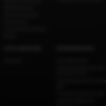
Dafy Moto Guadeloupe
Dafy Moto Réunion
Dafy Moto Martinique
Reclutamento
Una parola del Presidente
Marche
AIUTO E CONSULENZA
INFORMAZIONI LEGALI
FAQ e aiuto
Informazioni legali
Informativa sulla privacy, dati
personali e cookie
Condizioni generali di vendita
Dafy
Protezione dei dati personali
Garanzie di pagamento