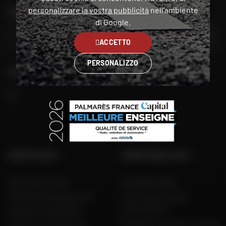
personalizzare la vostra pubblicità
nell'ambiente
TROVA IL NEGOZIO PIÙ VICINO A TE
di Google.
VAI
ACCETTO
PERSONALIZZO
SEGUITECI
GRUPPO DAFY
COMPETENZA DAFY
Dafy Moto France
Guida alle taglie
Dafy Moto Belgique (FR)
Tutti i nostri codici
promozionali
Dafy Moto België (NL)
Produttori di moto e scooter