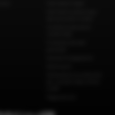
aiuto
Informazioni legali
Informativa sulla privacy,
dati personali e cookie
Condizioni generali di
vendita Dafy
Protezione dei dati
personali
Garanzie di pagamento
Restituzioni
Dichiarazioni di conformità
per i prodotti Dafy, All One
e DMP
Mappa del sito