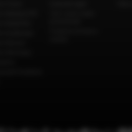
to France
Guida alle taglie
FAQ e 
to Belgique (FR)
Tutti i nostri codici
promozionali
to België (NL)
Produttori di moto e
to Guadeloupe
scooter
to Réunion
to Martinique
amento
ola del Presidente