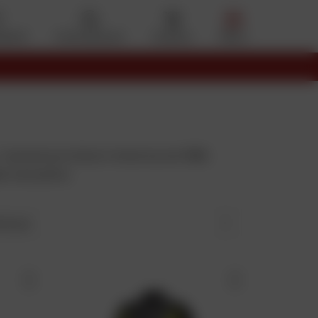
eferiti
Il mio account
Cestino
Menu
L'avventura inizia in America nel 1999.
e motoslitte
ina per