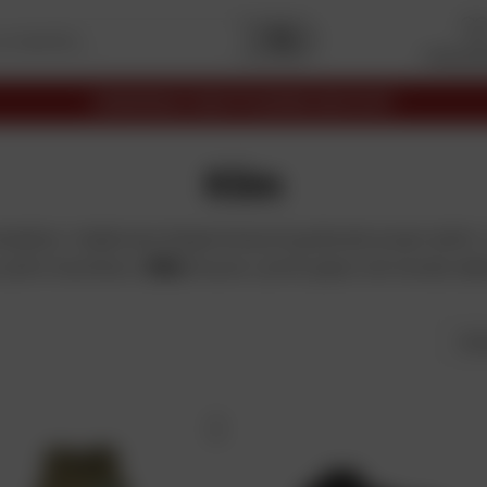
I miei pr
Premi
Capitale
2025
I migliori siti
Commercio elettronico
Klim
plice: migliorare l'esperienza di guida dei propri piloti. 
 Justin Summers,
Klim
muove i primi passi nel mondo dell
Ord