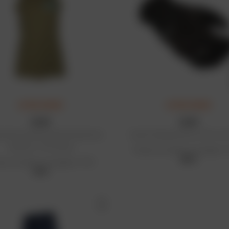
ULTIMA CHANCE
ULTIMA CHANCE
KLIM
KLIM
 termica senza maniche da donna
Guanti Vanguard Gore-Tex® cort
Solstice -1.0 Cooling
Prezzo di vendita consigliato: 
98 €
zo di vendita consigliato: 70 €
49 €