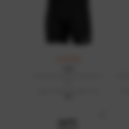
ULTIMA CHANCE
KLIM
Sottopantalone termico in lana merino
Maglia
Teton
Prezzo di vendita consigliato: 70 €
Prez
49 €