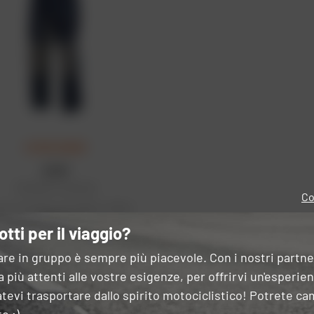
ULTIMA CHANCE
KLIM
Pantaloni Latitude
Co
zo di vendita consigliato: 760 €
532 €
otti per il viaggio?
are in gruppo è sempre più piacevole. Con i nostri partn
 più attenti alle vostre esigenze, per offrirvi un'esperie
tevi trasportare dallo spirito motociclistico! Potrete ca
6 items
on 6