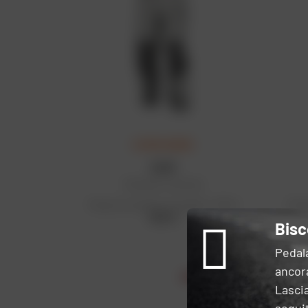
ULTIMA CHANCE
KLIM
Pantaloni Latitude
Prezzo di vendita consigliato: 760 €
Prez
532 €
Bisc
Pedal
ancora
Lascia