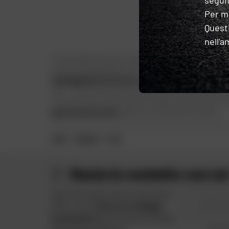
seguit
Per m
Questi
nell'a
Di fronte alle condizioni climatiche più estreme, cosa c'è
prodotti all'avanguardia, che il marchio si lancia nel 2004 
equipaggiamento da moto,
guanti da fuoristrada
e
da to
solo... Klim ascolta i propri clienti. Klim risponde alle lor
di innovare per offrire sempre il meglio ai propri piloti.
passione per la moto
grazie ai suoi prodotti innovativi.
CASA
MARCHE
KLIM
Resta in contatto con no
Approfitta delle offerte speciali di
Il vostro
Dafy e ricevi
10 euro in omaggio
iscrivendoti
alla newsletter di Dafy.
Inviando