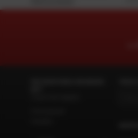
Vedere le condizioni
AL V
PER CONTATTARE IL MIO NEGOZIO
TROVA IL
DAFY
Trova il mio negozio
Il mio account
Contatto
GRUPPO