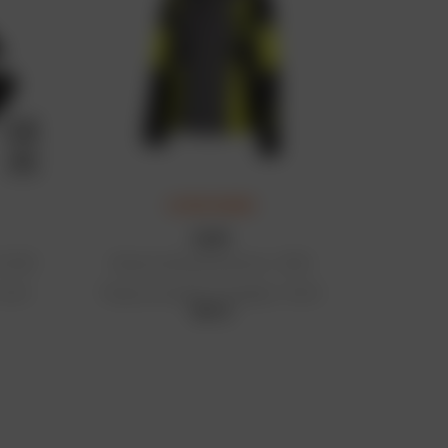
ULTIMA CHANCE
KLIM
i 2021
Giacca Latitude da donna - 2022
140 €
Prezzo di vendita consigliato: 720 €
504 €