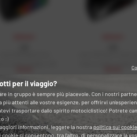
PREMIO DAFY
PREMIO DAFY
LS2
LS2
Cuffie FF820 Rapid III Flow
Casco FF811 Vector II Carbon S
zo di vendita consigliato: 119 €
Prezzo di vendita consigliato: 
Co
101,15 €
351,10 €
otti per il viaggio?
are in gruppo è sempre più piacevole. Con i nostri partn
 più attenti alle vostre esigenze, per offrirvi un'esperie
tevi trasportare dallo spirito motociclistico! Potrete ca
o ;)
aggiori informazioni, leggete la nostra
politica sui cooki
 cookie ci consentono, tra l'altro, di
personalizzare la vos