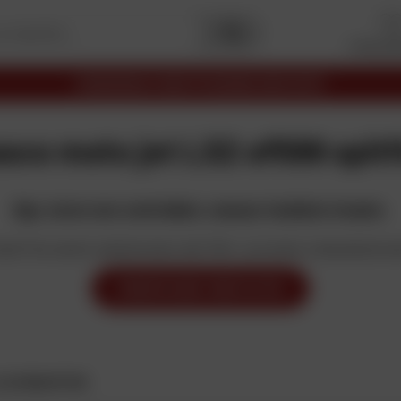
I miei pr
Premi
Capitale
2025
I migliori siti
Commercio 
sco moto jet LS2 of599 spitf
Ops, turno non controllato, nessun risultato trovato.
ta? Se avete selezionato dei filtri, provate a deselezionar
MODIFICARE I MIEI FILTRI
S2 OF599 SPITFIRE