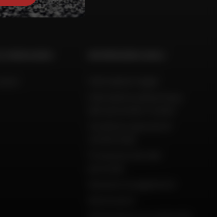
 E CONSULENZA
INFORMAZIONI LEGALI
aiuto
Informazioni legali
Informativa sulla privacy,
dati personali e cookie
Condizioni generali di
vendita Dafy
Protezione dei dati
personali
Garanzie di pagamento
Restituzioni
Dichiarazioni di conformità