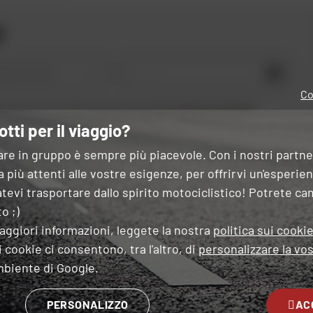
i
OK
 tipo di moto
Co
 questo modulo, dichiaro di aver letto e accettato
la Carta di riservatezza
.
otti per il viaggio?
are in gruppo è sempre più piacevole. Con i nostri partn
 più attenti alle vostre esigenze, per offrirvi un'esperie
tevi trasportare dallo spirito motociclistico! Potrete ca
ESPERTI
CONSEGNA
PAGAMENT
o ;)
OSTRO SERVIZIO
GRATUITA
GRATUITO
IN PIÙ
aggiori informazioni, leggete la nostra
politica sui cooki
RATE
 cookie ci consentono, tra l'altro, di
personalizzare la vos
mbiente di Google.
 NEGOZIO PIÙ VICINO A TE
SEGUITECI
PERSONALIZZO
AC