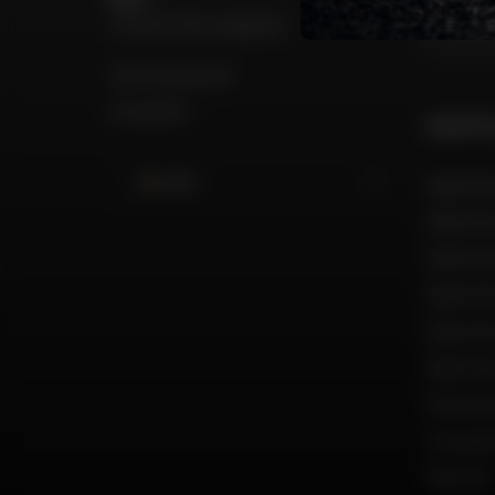
Trova il mio negozio
Il mio account
Contatto
GRUPPO
Italia
Dafy Mo
Dafy Mo
Dafy Mo
Dafy Mo
Dafy Mo
Dafy Mo
Reclut
Una par
Marche