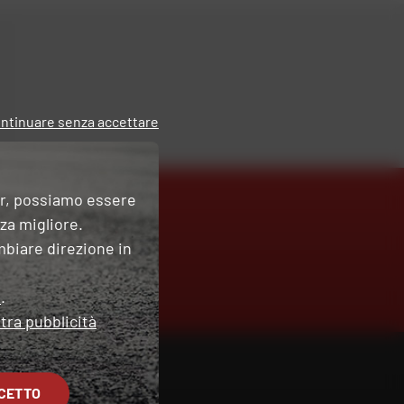
ntinuare senza accettare
er, possiamo essere
nza migliore.
mbiare direzione in
O
e
.
tra pubblicità
CETTO