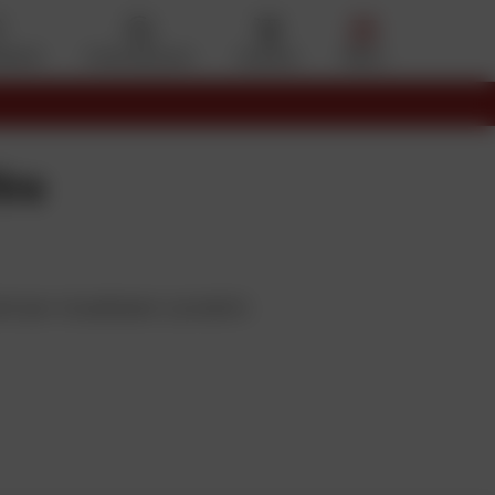
eferiti
Il mio account
Cestino
Menu
elettronico
ire
li per visualizzare i prodotti.