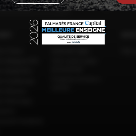
VAI
 DAFY
COMPETENZA DAFY
AIUTO
to France
Guida alle taglie
FAQ e 
to Belgique (FR)
Tutti i nostri codici
promozionali
to België (NL)
Produttori di moto e
to Guadeloupe
scooter
to Réunion
to Martinique
amento
ola del Presidente