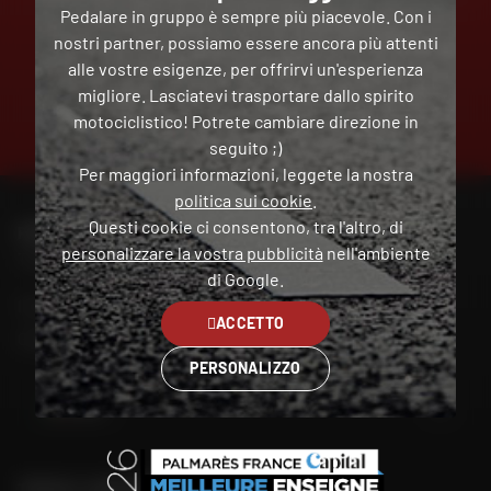
Pedalare in gruppo è sempre più piacevole. Con i
nostri partner, possiamo essere ancora più attenti
alle vostre esigenze, per offrirvi un'esperienza
migliore. Lasciatevi trasportare dallo spirito
PAGAMENTO
GRATUITO
motociclistico! Potrete cambiare direzione in
IN PIÙ
seguito ;)
RATE
Per maggiori informazioni, leggete la nostra
politica sui cookie
.
Questi cookie ci consentono, tra l'altro, di
PER CONTATTARE IL MIO NEGOZIO DAFY
personalizzare la vostra pubblicità
nell'ambiente
Trova il mio negozio
di Google.
Il mio account
ACCETTO
Contatto
PERSONALIZZO
Italia
TROVA IL NEGOZIO PIÙ VICINO A TE