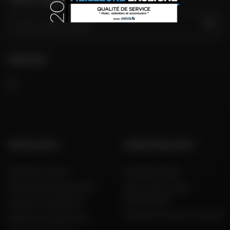
VAI
SEGUITECI
GRUPPO DAFY
COMPETENZA DAFY
Dafy Moto France
Guida alle taglie
Dafy Moto Belgique (FR)
Tutti i nostri codici
promozionali
Dafy Moto België (NL)
Produttori di moto e scooter
Dafy Moto Guadeloupe