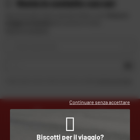
Resta in contatto con noi
Approfitta delle offerte speciali di Dafy e ricevi
10 euro in
omaggio iscrivendoti
alla newsletter di Dafy.
Vedere le condizioni
Il vostro tipo di moto
OK
Inviando questo modulo, dichiaro di aver letto e accettato
la Carta di riservatezza
.
Continuare senza accettare
ESPERTI
CONSEGNA
AL VOSTRO SERVIZIO
GRATUITA
Biscotti per il viaggio?