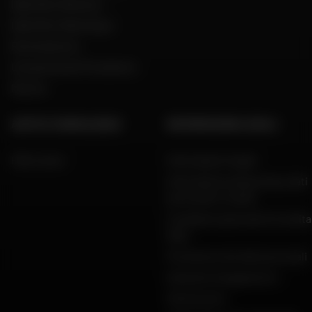
Dafy Moto Réunion
Dafy Moto Martinique
Reclutamento
Una parola del Presidente
Marche
AIUTO E CONSULENZA
INFORMAZIONI LEGALI
FAQ e aiuto
Informazioni legali
Informativa sulla privacy, dati
personali e cookie
Condizioni generali di vendita
Dafy
Protezione dei dati personali
Garanzie di pagamento
Restituzioni