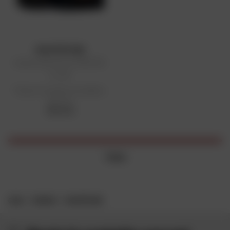
MASTERTUBE
Camera d'aria Cross 300/325-
21 TR4
Prezzo di vendita consigliato:
30,44 €
30,44 €
1 item
CASA
MARCHE
MASTERTUBE