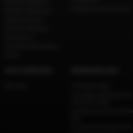
Dafy Moto België (NL)
Produttori di moto e scooter
Dafy Moto Guadeloupe
Dafy Moto Réunion
Dafy Moto Martinique
Reclutamento
Una parola del Presidente
Marche
AIUTO E CONSULENZA
INFORMAZIONI LEGALI
FAQ e aiuto
Informazioni legali
Informativa sulla privacy, dati
personali e cookie
Condizioni generali di vendita
Dafy
Protezione dei dati personali