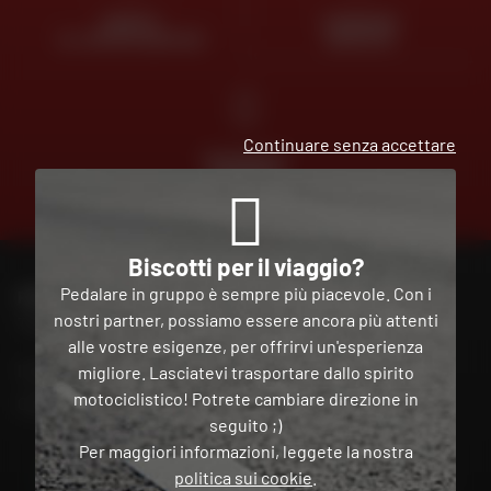
ESPERTI
CONSEGNA
AL VOSTRO SERVIZIO
GRATUITA
Continuare senza accettare
PAGAMENTO
GRATUITO
IN PIÙ
RATE
Biscotti per il viaggio?
Pedalare in gruppo è sempre più piacevole. Con i
PER CONTATTARE IL MIO NEGOZIO DAFY
nostri partner, possiamo essere ancora più attenti
Trova il mio negozio
alle vostre esigenze, per offrirvi un'esperienza
Il mio account
migliore. Lasciatevi trasportare dallo spirito
motociclistico! Potrete cambiare direzione in
Contatto
seguito ;)
Per maggiori informazioni, leggete la nostra
Italia
politica sui cookie
.