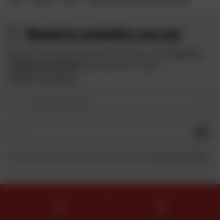
CASA
MARCHE
NEXX
CASCO MOTO INTEGRALE NEXX SX.100R
Resta in contatto con noi
Approfitta delle offerte speciali di Dafy e ricevi
10 euro in
omaggio iscrivendoti
alla newsletter di Dafy.
Vedere le condizioni
Il vostro tipo di moto
OK
Inviando questo modulo, dichiaro di aver letto e accettato
la Carta di riservatezza
.