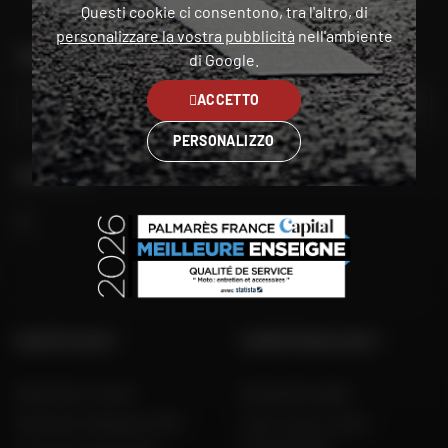
Questi cookie ci consentono, tra l'altro, di
personalizzare la vostra pubblicità
nell'ambiente
TROVA IL NEGOZIO PIÙ VICINO A TE
di Google.
ACCETTO
VAI
PERSONALIZZO
SEGUITECI
GRUPPO DAFY
COMPETENZA DAFY
Dafy Moto France
Guida alle taglie
Dafy Moto Belgique (FR)
Tutti i nostri codici
promozionali