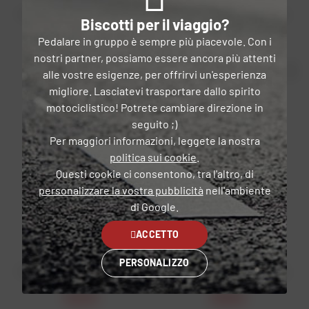
Prezzo di vendita consigliato:
Prezzo di vendita consigliato:
Biscotti per il viaggio?
14,35 €
34,93 €
Pedalare in gruppo è sempre più piacevole. Con i
12,92 €
34,93 €
nostri partner, possiamo essere ancora più attenti
alle vostre esigenze, per offrirvi un'esperienza
migliore. Lasciatevi trasportare dallo spirito
motociclistico! Potrete cambiare direzione in
seguito ;)
Per maggiori informazioni, leggete la nostra
politica sui cookie
.
Questi cookie ci consentono, tra l'altro, di
personalizzare la vostra pubblicità
nell'ambiente
di Google.
PREMIO DAFY
PREMIO DAFY
NGK
NGK
ACCETTO
Candela B9EG
Candela LMAR9DJ
PERSONALIZZO
Prezzo di vendita consigliato:
Prezzo di vendita consigliato:
15,20 €
25,90 €
15,20 €
25,90 €