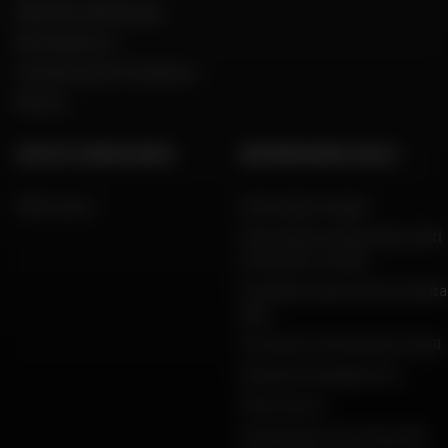
Dafy Moto Martinique
Reclutamento
Una parola del Presidente
Marche
AIUTO E CONSULENZA
INFORMAZIONI LEGALI
FAQ e aiuto
Informazioni legali
Informativa sulla privacy, dati
personali e cookie
Condizioni generali di vendita
Dafy
Protezione dei dati personali
Garanzie di pagamento
Restituzioni
Dichiarazioni di conformità