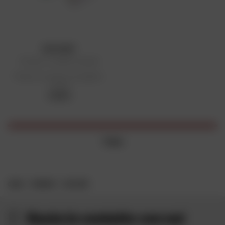
OUTLERY
Posate in metallo Outgold
Prezzo di vendita consigliato:
41,95 €
41,95 €
1 item
CASA
MARCHE
OUTLERY
Resta in contatto con noi