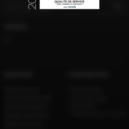
VAI
SEGUITECI
GRUPPO DAFY
COMPETENZA DAFY
Dafy Moto France
Guida alle taglie
Dafy Moto Belgique (FR)
Tutti i nostri codici
promozionali
Dafy Moto België (NL)
Produttori di moto e scooter
Dafy Moto Guadeloupe
Dafy Moto Réunion