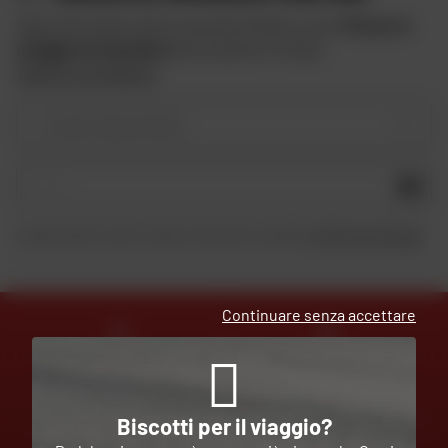
Approfitta delle offerte speciali di Dafy e ricevi
10 euro in
omaggio iscrivendoti
alla newsletter di Dafy.
Vedere le condizioni
Il vostro tipo di moto
OK
Inviando questo modulo, dichiaro di aver letto e accettato
la Carta di riservatezza
.
Continuare senza accettare
ESPERTI
CONSEGNA
AL VOSTRO SERVIZIO
GRATUITA
Biscotti per il viaggio?