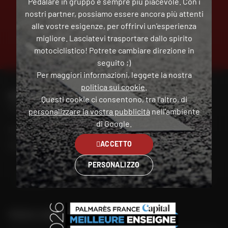
Pedalare in gruppo è sempre più piacevole. Con i
nostri partner, possiamo essere ancora più attenti
alle vostre esigenze, per offrirvi un'esperienza
PAGAMENTO
migliore. Lasciatevi trasportare dallo spirito
GRATUITO
IN PIÙ
motociclistico! Potrete cambiare direzione in
RATE
seguito ;)
Per maggiori informazioni, leggete la nostra
politica sui cookie
.
PER CONTATTARE IL MIO NEGOZIO DAFY
Questi cookie ci consentono, tra l'altro, di
Trova il mio negozio
personalizzare la vostra pubblicità
nell'ambiente
di Google.
Il mio account
ACCETTO
Contatto
PERSONALIZZO
Italia
TROVA IL NEGOZIO PIÙ VICINO A TE