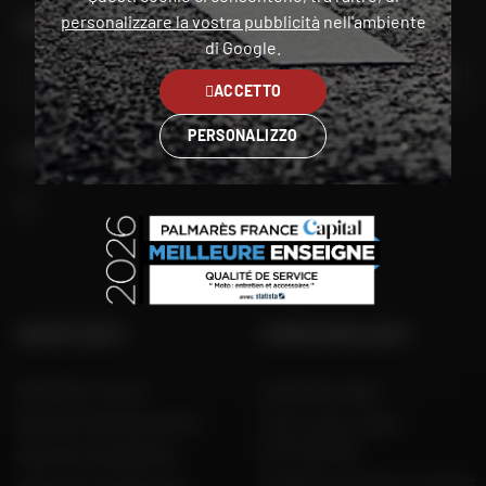
personalizzare la vostra pubblicità
nell'ambiente
TROVA IL NEGOZIO PIÙ VICINO A TE
di Google.
VAI
ACCETTO
PERSONALIZZO
SEGUITECI
GRUPPO DAFY
COMPETENZA DAFY
Dafy Moto France
Guida alle taglie
Dafy Moto Belgique (FR)
Tutti i nostri codici
promozionali
Dafy Moto België (NL)
Produttori di moto e scooter