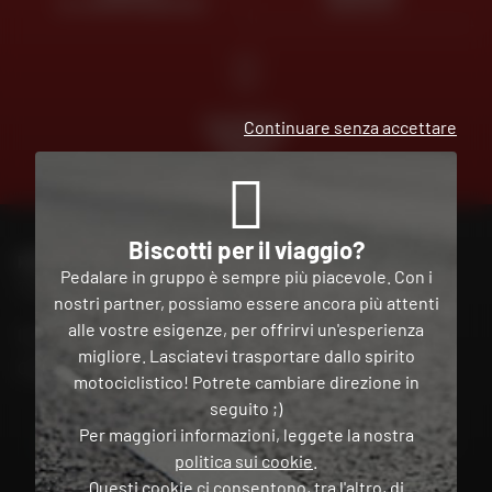
AL VOSTRO SERVIZIO
GRATUITA
PAGAMENTO
Continuare senza accettare
GRATUITO
IN PIÙ
RATE
Biscotti per il viaggio?
PER CONTATTARE IL MIO NEGOZIO DAFY
Pedalare in gruppo è sempre più piacevole. Con i
Trova il mio negozio
nostri partner, possiamo essere ancora più attenti
alle vostre esigenze, per offrirvi un'esperienza
Il mio account
migliore. Lasciatevi trasportare dallo spirito
Contatto
motociclistico! Potrete cambiare direzione in
seguito ;)
Per maggiori informazioni, leggete la nostra
Italia
politica sui cookie
.
Questi cookie ci consentono, tra l'altro, di