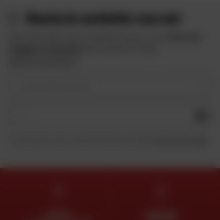
Resta in contatto con noi
Approfitta delle offerte speciali di Dafy e ricevi
10 euro in
omaggio iscrivendoti
alla newsletter di Dafy.
Vedere le condizioni
Il vostro tipo di moto
OK
Inviando questo modulo, dichiaro di aver letto e accettato
la Carta di riservatezza
.
ESPERTI
CONSEGNA