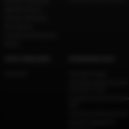
Dafy Moto Guadeloupe
Dafy Moto Réunion
Dafy Moto Martinique
Reclutamento
Una parola del Presidente
Marche
AIUTO E CONSULENZA
INFORMAZIONI LEGALI
FAQ e aiuto
Informazioni legali
Informativa sulla privacy, dati
personali e cookie
Condizioni generali di vendita
Dafy
Protezione dei dati personali
Garanzie di pagamento