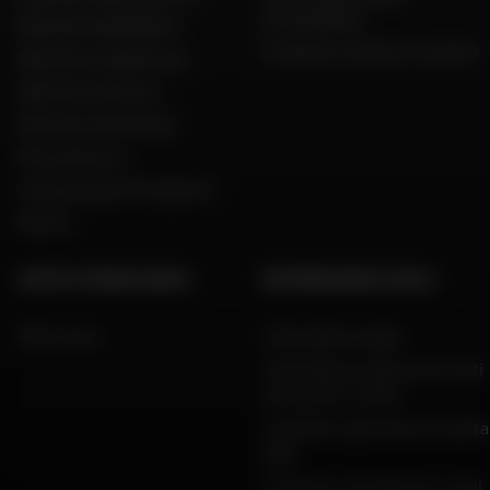
promozionali
Dafy Moto België (NL)
Produttori di moto e scooter
Dafy Moto Guadeloupe
Dafy Moto Réunion
Dafy Moto Martinique
Reclutamento
Una parola del Presidente
Marche
AIUTO E CONSULENZA
INFORMAZIONI LEGALI
FAQ e aiuto
Informazioni legali
Informativa sulla privacy, dati
personali e cookie
Condizioni generali di vendita
Dafy
Protezione dei dati personali