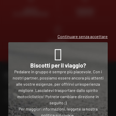
ESPERTI
CONSEGNA
AL VOSTRO SERVIZIO
GRATUITA
Continuare senza accettare
PAGAMENTO
GRATUITO
IN PIÙ
RATE
Biscotti per il viaggio?
Pedalare in gruppo è sempre più piacevole. Con i
PER CONTATTARE IL MIO NEGOZIO DAFY
nostri partner, possiamo essere ancora più attenti
Trova il mio negozio
alle vostre esigenze, per offrirvi un'esperienza
migliore. Lasciatevi trasportare dallo spirito
Il mio account
motociclistico! Potrete cambiare direzione in
Contatto
seguito ;)
Per maggiori informazioni, leggete la nostra
politica sui cookie
.
Italia