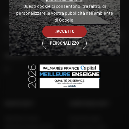
Questi cookie ci consentono, tra l'altro, di
personalizzare la vostra pubblicità
nell'ambiente
di Google.
TROVA IL NEGOZIO PIÙ VICINO A TE
ACCETTO
VAI
PERSONALIZZO
SEGUITECI
GRUPPO DAFY
COMPETENZA DAFY
Dafy Moto France
Guida alle taglie
Dafy Moto Belgique (FR)
Tutti i nostri codici