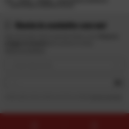
CASA
MARCHE
SCORPION
CASCO INTEGRALE SCORPION EXO
CASCO INTEGRALE SCORPION EXO-520 AIR
Resta in contatto con noi
Approfitta delle offerte speciali di Dafy e ricevi
10 euro in
omaggio iscrivendoti
alla newsletter di Dafy.
Vedere le condizioni
Il vostro tipo di moto
OK
Inviando questo modulo, dichiaro di aver letto e accettato
la Carta di riservatezza
.