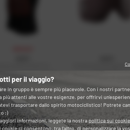
PREMIO DAFY
SCOTT
SCOTT
Co
acca protettiva AirFlex Pro 2
Primal/Hustle/Tyrant/Split SNG
schermo all'iridio
 di vendita consigliato: 199,90 €
otti per il viaggio?
177,91 €
Prezzo di vendita consigliato: 2
29,90 €
are in gruppo è sempre più piacevole. Con i nostri partn
 più attenti alle vostre esigenze, per offrirvi un'esperie
tevi trasportare dallo spirito motociclistico! Potrete ca
o ;)
aggiori informazioni, leggete la nostra
politica sui cooki
 cookie ci consentono, tra l'altro, di
personalizzare la vos